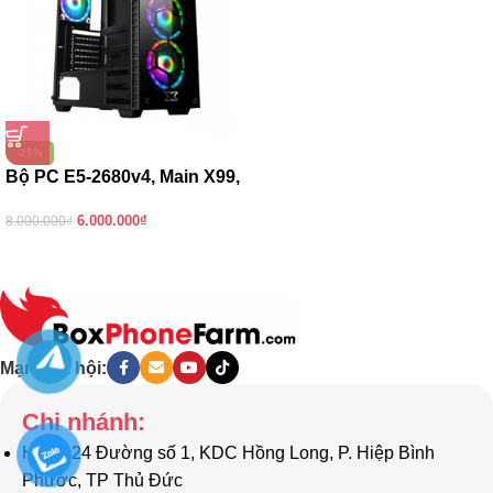
-25%
Bộ PC E5-2680v4, Main X99,
Ram 16GB, SSD 256GB
6.000.000
₫
8.000.000
₫
Mạng xã hội:
Chi nhánh:
HCM: 24 Đường số 1, KDC Hồng Long, P. Hiệp Bình
Phước, TP Thủ Đức