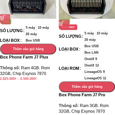
-29%
-18%
5 máy
10 máy
BÁN CHẠY
SỐ LƯỢNG
5 máy
10 máy
20 máy
SỐ LƯỢNG
20 máy
LOẠI BOX
Box USB
Box USB
Thêm vào giỏ hàng
LOẠI BOX
Box LAN
Box Phone Farm J7 Plus
OneUI 9
OneUI 12
Thông số:
Ram 4GB. Rom
LOẠI ROM
LineageOS 9
32GB, Chip Exynos 7870
LineageOS 11
2.825.000
₫
–
6.500.000
₫
Thêm vào giỏ hàng
Box Phone Farm J7 Pro
Thông số:
Ram 3GB. Rom
32GB, Chip Exynos 7870