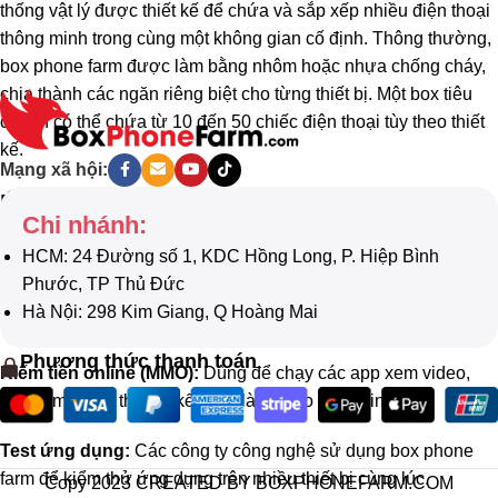
thống vật lý được thiết kế để chứa và sắp xếp nhiều điện thoại
thông minh trong cùng một không gian cố định. Thông thường,
box phone farm được làm bằng nhôm hoặc nhựa chống cháy,
chia thành các ngăn riêng biệt cho từng thiết bị. Một box tiêu
chuẩn có thể chứa từ 10 đến 50 chiếc điện thoại tùy theo thiết
kế.
Mạng xã hội:
Ứng dụng phổ biến của box phone
Chi nhánh:
farm
HCM: 24 Đường số 1, KDC Hồng Long, P. Hiệp Bình
Phước, TP Thủ Đức
Hiện nay, box phone farm được ứng dụng rộng rãi trong các
Hà Nội: 298 Kim Giang, Q Hoàng Mai
lĩnh vực như:
Phương thức thanh toán
Kiếm tiền online (MMO):
Dùng để chạy các app xem video,
cày game, tiếp thị liên kết, hay làm khảo sát online.
Test ứng dụng:
Các công ty công nghệ sử dụng box phone
farm để kiểm thử ứng dụng trên nhiều thiết bị cùng lúc.
Copy 2023 CREATED BY BOXPHONEFARM.COM