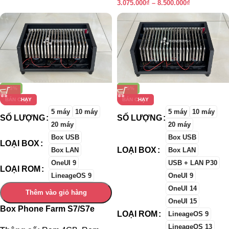
3.075.000
₫
–
8.500.000
₫
-23%
-25%
BÁN CHẠY
BÁN CHẠY
5 máy
10 máy
5 máy
10 máy
SỐ LƯỢNG
SỐ LƯỢNG
20 máy
20 máy
Box USB
Box USB
LOẠI BOX
LOẠI BOX
Box LAN
Box LAN
OneUI 9
USB + LAN P30
LOẠI ROM
LineageOS 9
OneUI 9
OneUI 14
Thêm vào giỏ hàng
OneUI 15
Box Phone Farm S7/S7e
LOẠI ROM
LineageOS 9
LineageOS 13