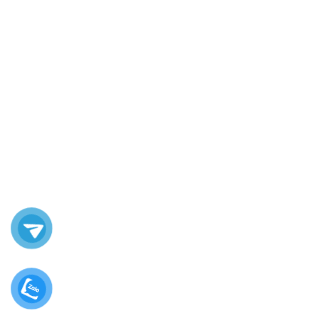
Tiêu chí chọn mua box phone farm chất
lượng
Khi chọn mua
box phone farm
, bạn cần lưu ý những yếu tố
sau:
Chất liệu:
Ưu tiên chất liệu nhôm hoặc nhựa cao cấp để đảm
bảo độ bền.
Kích thước & số khe:
Chọn loại phù hợp với số lượng thiết bị
bạn đang có.
Hệ thống tản nhiệt:
Rất quan trọng nếu bạn dùng điện thoại
liên tục 24/7.
Thương hiệu uy tín:
Lựa chọn các nhà cung cấp đã có kinh
nghiệm và được cộng đồng MMO đánh giá cao.
Kết luận