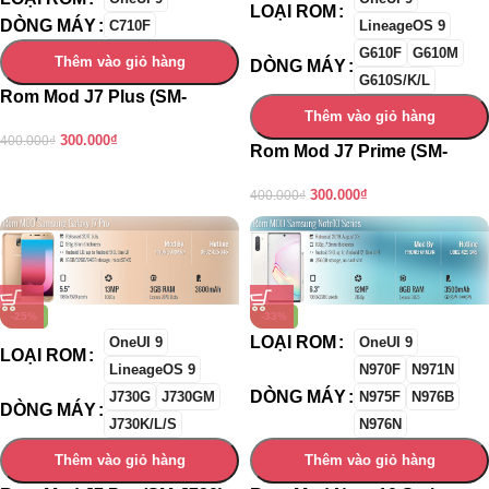
LOẠI ROM
DÒNG MÁY
C710F
LineageOS 9
G610F
G610M
Thêm vào giỏ hàng
DÒNG MÁY
G610S/K/L
Rom Mod J7 Plus (SM-
Thêm vào giỏ hàng
C710F)
300.000
₫
400.000
₫
Rom Mod J7 Prime (SM-
G610)
300.000
₫
400.000
₫
-25%
-33%
LOẠI ROM
OneUI 9
OneUI 9
LOẠI ROM
LineageOS 9
N970F
N971N
DÒNG MÁY
J730G
J730GM
N975F
N976B
DÒNG MÁY
J730K/L/S
N976N
Thêm vào giỏ hàng
Thêm vào giỏ hàng