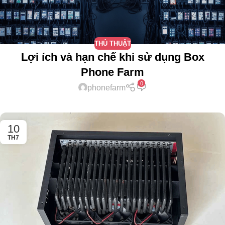
THỦ THUẬT
Lợi ích và hạn chế khi sử dụng Box
Phone Farm
0
phonefarm
10
TH7