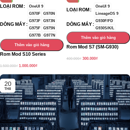
LOẠI ROM
OneUI 9
OneUI 9
LOẠI ROM
G970F
G970N
LineageOS 9
G973F
G973N
G930F/FD
DÒNG MÁY
DÒNG MÁY
G975F
G975N
G930S/K/L
G977B
G977N
Thêm vào giỏ hàng
Thêm vào giỏ hàng
Rom Mod S7 (SM-G930)
Rom Mod S10 Series
300.000
₫
400.000
₫
1.000.000
₫
1.500.000
₫
20
TH8