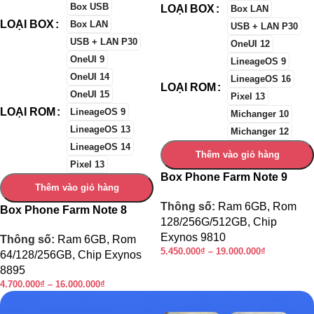
Box USB
LOẠI BOX
Box LAN
LOẠI BOX
Box LAN
USB + LAN P30
USB + LAN P30
OneUI 12
OneUI 9
LineageOS 9
OneUI 14
LineageOS 16
LOẠI ROM
OneUI 15
Pixel 13
LOẠI ROM
LineageOS 9
Michanger 10
LineageOS 13
Michanger 12
LineageOS 14
Thêm vào giỏ hàng
Pixel 13
Box Phone Farm Note 9
Thêm vào giỏ hàng
Thông số:
Ram 6GB, Rom
Box Phone Farm Note 8
128/256G/512GB, Chip
Exynos 9810
Thông số:
Ram 6GB, Rom
5.450.000
₫
–
19.000.000
₫
64/128/256GB, Chip Exynos
8895
4.700.000
₫
–
16.000.000
₫