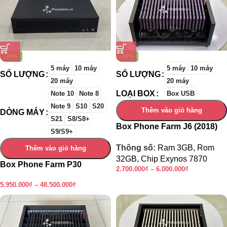
-25%
-29%
5 máy
10 máy
5 máy
10 máy
SỐ LƯỢNG
SỐ LƯỢNG
20 máy
20 máy
LOẠI BOX
Note 10
Note 8
Box USB
Note 9
S10
S20
Thêm vào giỏ hàng
DÒNG MÁY
S21
S8/S8+
Box Phone Farm J6 (2018)
S9/S9+
Thông số:
Ram 3GB, Rom
Thêm vào giỏ hàng
32GB, Chip Exynos 7870
Box Phone Farm P30
2.700.000
₫
–
6.000.000
₫
(USB+OTG) đủ mã
5.950.000
₫
–
48.500.000
₫