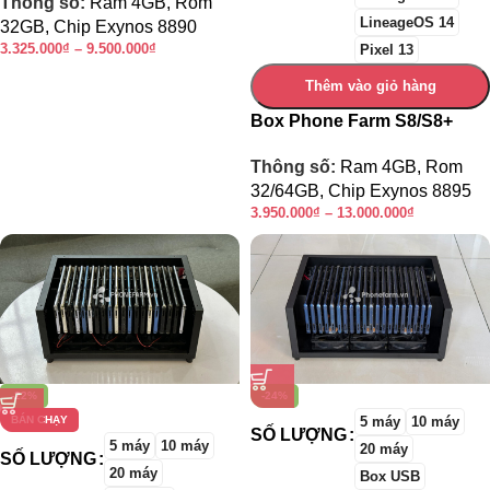
Thông số:
Ram 4GB, Rom
LineageOS 14
32GB, Chip Exynos 8890
3.325.000
₫
–
9.500.000
₫
Pixel 13
Thêm vào giỏ hàng
Box Phone Farm S8/S8+
Thông số:
Ram 4GB, Rom
32/64GB, Chip Exynos 8895
3.950.000
₫
–
13.000.000
₫
-22%
-24%
BÁN CHẠY
5 máy
10 máy
SỐ LƯỢNG
5 máy
10 máy
20 máy
SỐ LƯỢNG
20 máy
Box USB