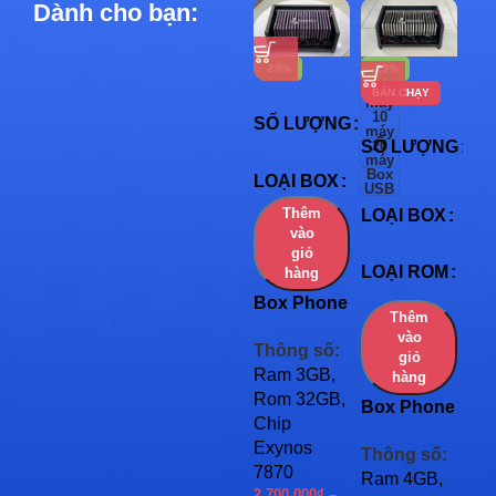
Dành cho bạn:
-29%
-23%
-2
5
BÁN CHẠY
BÁ
máy
10
5 
SỐ LƯỢNG
máy
SỐ LƯỢNG
20
SỐ
10 
máy
Box
20 
LOẠI BOX
USB
Bo
Thêm
LOẠI BOX
LO
Bo
vào
giỏ
One
LOẠI ROM
hàng
Li
Box Phone
Thêm
Farm J6
LO
vào
Thông số:
(2018)
giỏ
Ram 3GB,
hàng
Rom 32GB,
Box Phone
Chip
Farm
Exynos
Thông số:
S7/S7e
7870
Ram 4GB,
Bo
2.700.000
₫
–