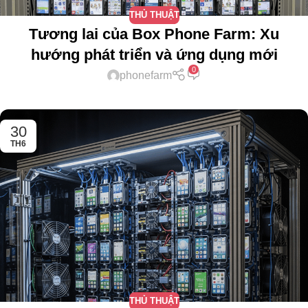
THỦ THUẬT
Tương lai của Box Phone Farm: Xu
hướng phát triển và ứng dụng mới
0
phonefarm
30
TH6
THỦ THUẬT