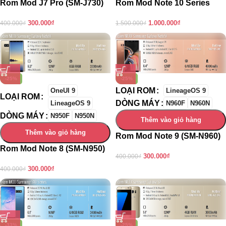
Rom Mod J7 Pro (SM-J730)
Rom Mod Note 10 Series
300.000
₫
1.000.000
₫
400.000
₫
1.500.000
₫
-25%
-25%
LOẠI ROM
OneUI 9
LineageOS 9
LOẠI ROM
DÒNG MÁY
LineageOS 9
N960F
N960N
DÒNG MÁY
N950F
N950N
Thêm vào giỏ hàng
Thêm vào giỏ hàng
Rom Mod Note 9 (SM-N960)
Rom Mod Note 8 (SM-N950)
300.000
₫
400.000
₫
300.000
₫
400.000
₫
-33%
-25%