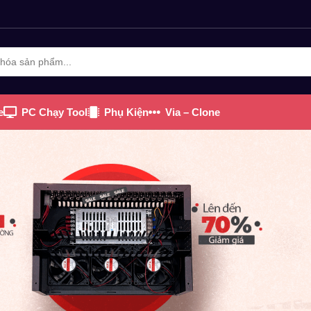
e
PC Chạy Tool
Phụ Kiện
Via – Clone