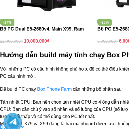
-17%
-25%
Bộ PC Dual E5-2680v4, Main X99, Ram
Bộ PC E5-2680
32GB, SSD 512GB
SSD 256GB
10.000.000
₫
6.00
12.000.000
₫
8.000.000
₫
Hướng dẫn build máy tính chạy Box P
Với những PC có cấu hình không phù hợp, để có thể điều khiển 
PC cấu hình mới.
Để build PC chạy
Box Phone Farm
cần những bộ phận sau:
Tản nhiệt CPU: Bạn nên chọn tản nhiệt CPU có 4 ống dẫn nhiệt 
CPU: Bạn cần chú ý vào số nhân và số luồng của CPU (số lượn
tương đối thấp và có thể dùng cho PC tốt nhất.
Mainboard: X79 và X99 đang là hai mainboard được ưa chuộng n
Đọc thêm