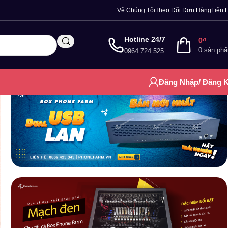
Về Chúng Tôi
Theo Dõi Đơn Hàng
Liên 
Hotline 24/7
0
₫
0
sản ph
0964 724 525
Đăng Nhập/ Đăng 