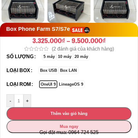
Box Phone Farm S7/S7e
3.325.000
₫
–
9.500.000
₫
(
2
đánh giá của khách hàng)
SỐ LƯỢNG
5 máy
10 máy
20 máy
LOẠI BOX
Box USB
Box LAN
LOẠI ROM
OneUI 9
LineageOS 9
-
+
Thêm vào giỏ hàng
Mua ngay
Gọi đặt mua: 0964 724 525