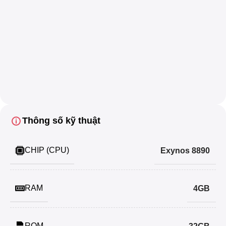
Với những điểm còn rất nổi bật như trên, chúng ta có thể
khẳng định
Box Phone Farm
S7 là thiết bị rất rất đáng
mua ở tầm giá 11 triệu hiện tại. Có thể đây là một sản
phẩm cũ, không thật sự nổi bật, nhưng nhắc đến dòng
Galaxy S, chúng ta sẽ không bao giờ quên được những
năm tháng mà S7 và S7 Edge ra mắt - những ngày tháng
của sự sáng tạo vượt bật của công nghệ thế giới.
Thông số kỹ thuật
CHIP (CPU)
Exynos 8890
RAM
4GB
ROM