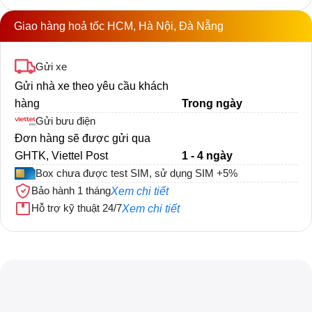
Giao hàng hoả tốc HCM, Hà Nội, Đà Nẵng
Gửi xe
Gửi nhà xe theo yêu cầu khách
hàng
Trong ngày
Gửi bưu điện
Đơn hàng sẽ được gửi qua
GHTK, Viettel Post
1 - 4 ngày
Box chưa được test SIM, sử dụng SIM +5%
Bảo hành 1 tháng
Xem chi tiết
Hỗ trợ kỹ thuật 24/7
Xem chi tiết
Tổng quan
Box Phone Farm S7/S7e