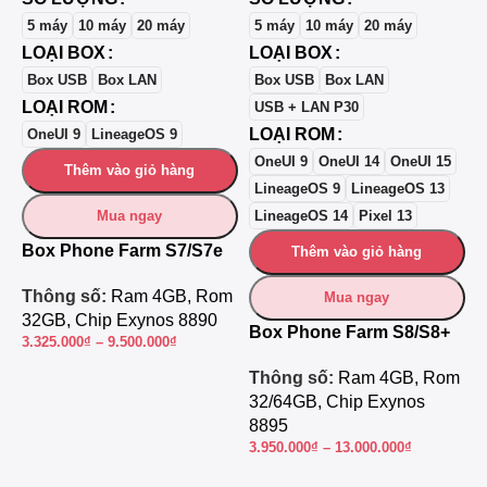
5 máy
10 máy
20 máy
5 máy
10 máy
20 máy
LOẠI BOX
LOẠI BOX
L
Box USB
Box LAN
Box USB
Box LAN
LOẠI ROM
USB + LAN P30
LOẠI ROM
L
OneUI 9
LineageOS 9
OneUI 9
OneUI 14
OneUI 15
Thêm vào giỏ hàng
LineageOS 9
LineageOS 13
Mua ngay
LineageOS 14
Pixel 13
Box Phone Farm S7/S7e
Thêm vào giỏ hàng
Thông số:
Ram 4GB, Rom
Mua ngay
32GB, Chip Exynos 8890
Box Phone Farm S8/S8+
B
3.325.000
₫
–
9.500.000
₫
Thông số:
Ram 4GB, Rom
T
32/64GB, Chip Exynos
6
8895
E
3.950.000
₫
–
13.000.000
₫
4