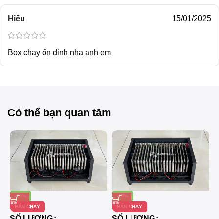
Hiếu
15/01/2025
Box chạy ổn định nha anh em
Có thể bạn quan tâm
-23%
-25%
BÁN CHẠY
BÁN CHẠY
SỐ LƯỢNG
SỐ LƯỢNG