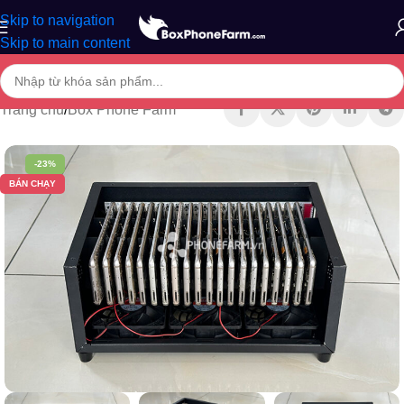
Skip to navigation
Skip to main content
Trang chủ
/
Box Phone Farm
-23%
BÁN CHẠY